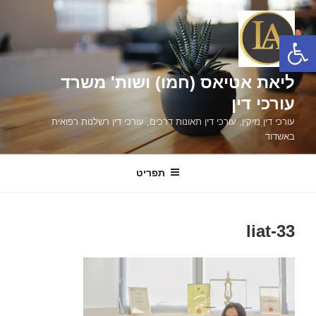
ילוג
תוכן
פתח סרגל נגישות
ליאת אטיאס (חמו) ושות' משרד
עורכי דין
עורכי דין נזיקין, עורכי דין תאונות דרכים, עורכי דין רשלנות רפואית
באשדוד
תפריט
liat-33