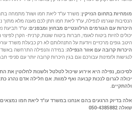
מומחיות בתחום הנזיקין:
משרד עו"ד ליאת חמו ושות' מתמחה בתחום ה
הנסיבות שגרמו לנפילה, עו"ד ליאת חמו תתן לכם מענה מלא מתוך ניסיו
היכרות עם הגורמים הרלוונטיים מבחוץ ומבפנים:
עו"ד תביעת נז
יכולים להיות ביטוח לאומי, חברות ביטוח שונות, קרנית- הקרן לפיצוי
היטב גופים מרכזיים ויודעת על התנהלותם לא רק כבעלת משרד עורכי
היכרות קרובה עם אזור הנפילה:
במידה והנפילה התרחשה באשדוד וס
לנגישות ולזמינות עבורכם וגם בגין היכרות קרובה יותר עם סניפי חב
לסיכום, נפילה היא אירוע שיכול לטלטל ולשנות לחלוטין את החיי
יכולה לגרום לנכות קבועה ואף למוות. אם חלילה אדם נהרג כת
ולהתקיים.
אלה בדיוק הרגעים בהם אנחנו במשרד עו"ד ליאת חמו נמצאים כא
שאלה 050-4385882