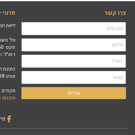
צרו קשר
פרטי י
ליאת חמו
טל' משרד: 08-9797340 | 882
פקס: 08-9797350
דוא"ל:
m
כתובת ה
אורט 18, קומה 4, אשדוד
מקודם ע
שליחה
סוכנות 
פיי