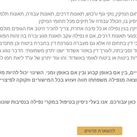
נזיקין, נזקי גוף ורכוש, תאונות דרכים, תאונות עבודה, תאונות תלמי
ן בו, הכולל עבודה על תיקים מכל תחומי הנזיקין.
יקין בגין נפילה או כל סיבה אחרת, צריך להכיר היטב את הגופים מול
 נפגעי תאונות דרכים, אם זו נפילה עקב תאונת פגע וברח בה זהות הפוג
 דין בתחום זה אלא גם מעברה כעורכת דין בחברת ביטוח וכן מתנדבת
ביבתה, לעורך דין באזור אשדוד ישנו יתרון משמעותי. הדבר נוגע גם
רות ביטוח או ביטוח לאומי באשדוד. זהו עוד יתרון של עו"ד ליאת חמו 
ם, בין אם באופן קבוע ובין אם באופן זמני. השינוי יכול להיות 
וצאה מנפילה משפחתו חווה זעזוע בכל המישורים וזקוקה לפיצוי
ן עבורכם. אנו בעלי ניסיון בטיפול במקרי נפילה בנסיבות שונו
להשארת פרטים