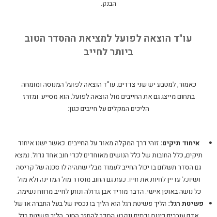
הבנק.
עו"ד הוצאה לפועל למציאת ההסדר הטוב
ביותר לחייב
כאמור, למטבע יש שני צדדים. עו"ד הוצאה לפועל המנוסה ומומחה
בתחום מייצג גם את החייבים מול הוצאה לפועל. הוא מסייע ומזרז
הליכים המקלים על חייבים כגון:
איחוד תיקים:
זוהי דרך המקלה מאוד על החייבים. כאשר ישנו איחוד
תיקים, כלל החובות של כלל הנושים מאוחדים לכדי חוב אחד גדול. נמצא
גם הסדר תשלום בו יכול החייב לעמוד מבלי שתהיה לו סכנה של קריסה
ושיוכל עדיין לחיות את חייו. כעת גם החוב מוסדר מול המדינה ולא מול
כל נושה באופן אישי. הדבר מוריד אבן גדולה ונותן לחייב מרווח נשימה.
פשיטת רגל:
הליך פשיטת רגל הוא הליך בו נכסיו של בעל החברה או של
אדם עוברים כינוס נכסים ונקבע הסדר להחזר החוב. הליך פשיטת רגל