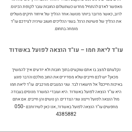
מאפשר לאדם להתחיל מחדש כשתשלום החובות עובר לקופת הכינוס.
לרוב, כאשר מדובר ביותר מנושה אחד ההליך של איחוד תיקים משלים
את ההליך של פשיטת הרגל. בשני ההליכים חשוב שיהיה לצידכם עו"ד
מומחה בתחום.
עו"ד ליאת חמו – עו"ד הוצאה לפועל באשדוד
נקלעתם למצב בו אתם שוקעים בתוך חובות ולא יודעים איך להמשיך
מכאן? יש לכם חייבים שלא מסדירים את החוב מולכם והדבר פוגע
באיכות חייכם? אל תישארו לבד. שני המצבים מורכבים. עו"ד ליאת חמו
היא עו"ד הוצאה לפועל באשדוד. היא ועובדי המשרד מנוסים בעבודה
מול הוצאה לפועל וייצוג שני הצדדים: הן נושים והן חייבים. אם אתם
050-
מחפשים עו"ד הוצאה לפועל באשדוד, אנו כאן לשירותכם
4385882