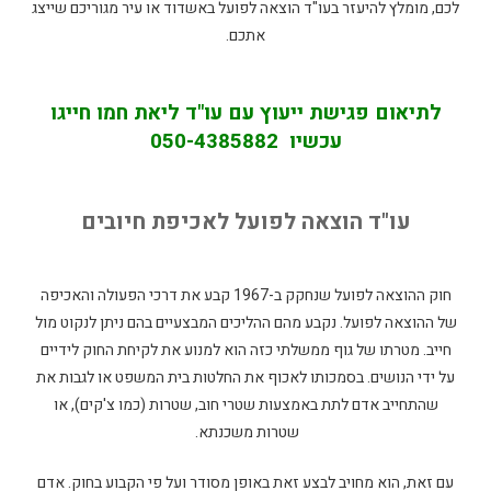
לכם, מומלץ להיעזר בעו"ד הוצאה לפועל באשדוד או עיר מגוריכם שייצג
אתכם.
לתיאום פגישת ייעוץ עם עו"ד ליאת חמו חייגו
עכשיו
050-4385882
עו"ד הוצאה לפועל לאכיפת חיובים
חוק ההוצאה לפועל שנחקק ב-1967 קבע את דרכי הפעולה והאכיפה
של ההוצאה לפועל. נקבע מהם ההליכים המבצעיים בהם ניתן לנקוט מול
חייב. מטרתו של גוף ממשלתי כזה הוא למנוע את לקיחת החוק לידיים
על ידי הנושים. בסמכותו לאכוף את החלטות בית המשפט או לגבות את
שהתחייב אדם לתת באמצעות שטרי חוב, שטרות (כמו צ'קים), או
שטרות משכנתא.
עם זאת, הוא מחויב לבצע זאת באופן מסודר ועל פי הקבוע בחוק. אדם